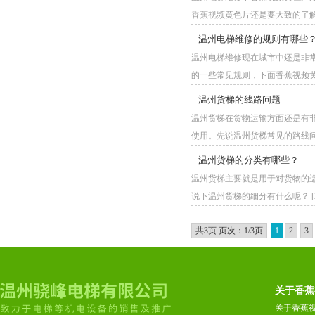
香蕉视频黄色片还是要大致的了解一些
温州电梯维修的规则有哪些
温州电梯维修现在城市中还是非常的常
的一些常见规则，下面香蕉视频黄
温州货梯的线路问题
温州货梯在货物运输方面还是有非常
使用。先说温州货梯常见的路线问题。
温州货梯的分类有哪些？
温州货梯主要就是用于对货物的运输
说下温州货梯的细分有什么呢？ [202
共3页 页次：1/3页
1
2
3
关于香蕉
关于香蕉