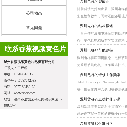
温州电梯的智能化
随着科技的持续发展，温州
公司动态
安全性和效率，同时还能够增强人们的乘坐
温州电梯的结构概述
常见问题
一台完整的温州电梯应该包括结构
杂，要包括电梯所有的实体结构，如电
联系香蕉视频黄色片
温州电梯的节能途径
温州电梯供应商提醒您：电梯
温州香蕉视频黄色片电梯有限公司
为采用节能电机、变频调速技术、能
联系人：王经理
手机：13587642535
温州电梯的维修工作频率
微信号：13587642535
<div><span style="font-we
电话：0577-86536130
梯，但是家庭中安装电梯香蕉视频黄
网址：www.5poc.com
温州货梯的正确操作步骤
地址：温州市鹿城区锦江路锦东家园16
幢903室
温州货梯主要就是对于货物的运输有非
就来说下温州货梯的正确操作步骤是什么呢
温州货梯如何细分？